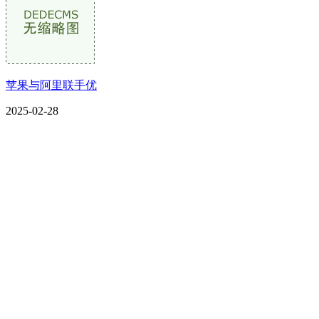
苹果与阿里联手优
2025-02-28
CONTACT US
联系我们
名称：辽宁w66.利来来利国际旗舰厅金属科技有限公司
地址：朝阳市朝阳县柳城经济开发区有色金属工业园