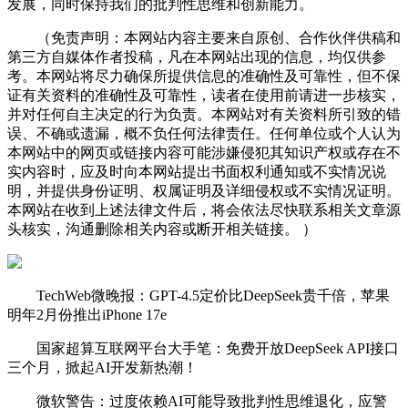
发展，同时保持我们的批判性思维和创新能力。
（免责声明：本网站内容主要来自原创、合作伙伴供稿和
第三方自媒体作者投稿，凡在本网站出现的信息，均仅供参
考。本网站将尽力确保所提供信息的准确性及可靠性，但不保
证有关资料的准确性及可靠性，读者在使用前请进一步核实，
并对任何自主决定的行为负责。本网站对有关资料所引致的错
误、不确或遗漏，概不负任何法律责任。任何单位或个人认为
本网站中的网页或链接内容可能涉嫌侵犯其知识产权或存在不
实内容时，应及时向本网站提出书面权利通知或不实情况说
明，并提供身份证明、权属证明及详细侵权或不实情况证明。
本网站在收到上述法律文件后，将会依法尽快联系相关文章源
头核实，沟通删除相关内容或断开相关链接。 ）
TechWeb微晚报：GPT-4.5定价比DeepSeek贵千倍，苹果
明年2月份推出iPhone 17e
国家超算互联网平台大手笔：免费开放DeepSeek API接口
三个月，掀起AI开发新热潮！
微软警告：过度依赖AI可能导致批判性思维退化，应警