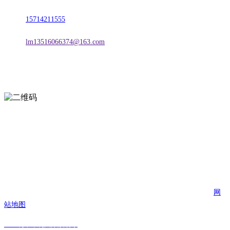
电话：
15714211555
邮箱：
lm13516066374@163.com
扫一扫进入手机网站
页面版权归辽宁w66.利来来利国际旗舰厅金属科技有限公司 所有
网
站地图
w66.利来来利国际旗舰厅