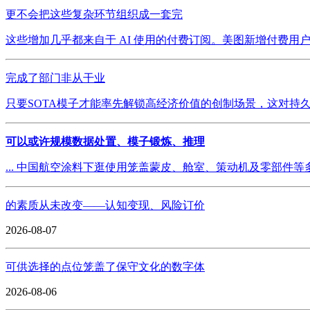
更不会把这些复杂环节组织成一套完
这些增加几乎都来自于 AI 使用的付费订阅。美图新增付费用户
完成了部门非从干业
只要SOTA模子才能率先解锁高经济价值的创制场景，这对持久实
可以或许规模数据处置、模子锻炼、推理
... 中国航空涂料下逛使用笼盖蒙皮、舱室、策动机及零部件等
的素质从未改变——认知变现、风险订价
2026-08-07
可供选择的点位笼盖了保守文化的数字体
2026-08-06