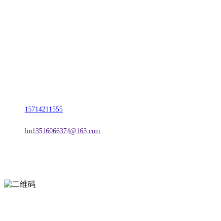
名称：辽宁w66.利来来利国际旗舰厅金属科技有限公司
地址：朝阳市朝阳县柳城经济开发区有色金属工业园
电话：
15714211555
邮箱：
lm13516066374@163.com
扫一扫进入手机网站