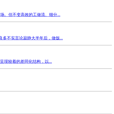
场。但不变高效的工做流、细分...
多不实言论寂静大半年后，做饭...
呈现较着的差同化结构，以...