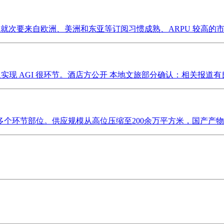
就次要来自欧洲、美洲和东亚等订阅习惯成熟、ARPU 较高的市
现 AGI 很环节。酒店方公开 本地文旅部分确认：相关报道有良
多个环节部位。供应规模从高位压缩至200余万平方米，国产产物