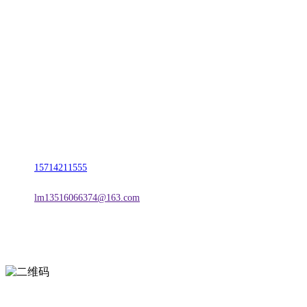
CONTACT US
联系我们
名称：辽宁w66.利来来利国际旗舰厅金属科技有限公司
地址：朝阳市朝阳县柳城经济开发区有色金属工业园
电话：
15714211555
邮箱：
lm13516066374@163.com
扫一扫进入手机网站