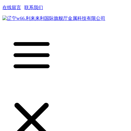
在线留言
|
联系我们