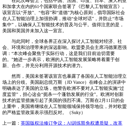
在此次峰会上，包括中国、法国、印度、日本、澳大利亚
和加拿大在内的61个国家联合签署了《巴黎人工智能宣言》。
该宣言以“开放”、“包容”和“道德”为核心原则，倡导国际社会
在人工智能治理上加强协调，推动“全球对话”，并防止“市场
集中”，以确保人工智能技术的普及与公平。值得注意的是，
美国和英国并未加入这一宣言。
与此同时，全球各界正在深入探讨人工智能对经济、社
会、环境和治理带来的深远影响。欧盟委员会主席冯德莱恩强
调：“本次峰会聚焦于实际行动，这是我们目前迫切需要
的。”她进一步表示，欧洲的人工智能发展策略将着重于创
新、合作，并充分利用开源技术的潜力。
然而，美国未签署该宣言也暴露了各国在人工智能治理立
场上的分歧。美国副总统万斯（JD Vance）在峰会上的演讲中
明确表达了美国的立场，他警告欧洲不要对人工智能实施“过
度监管”，担心这会“扼杀一个蓬勃发展的行业”。欧洲对创新
技术的监管措施引起了美国的强烈不满。万斯在2月11日的会
上重申，美国将继续在人工智能领域保持领导地位，并对欧盟
的严格监管政策表示强烈反对。（Suky）
上一篇：
英国版权法修订争议：AI训练豁免权遭质疑，改革