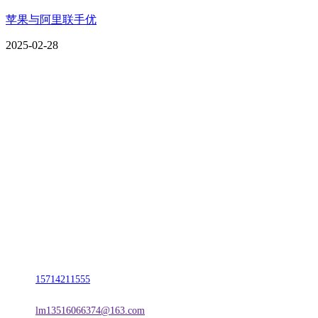
苹果与阿里联手优
2025-02-28
CONTACT US
联系我们
名称：辽宁w66.利来来利国际旗舰厅金属科技有限公司
地址：朝阳市朝阳县柳城经济开发区有色金属工业园
电话：
15714211555
邮箱：
lm13516066374@163.com