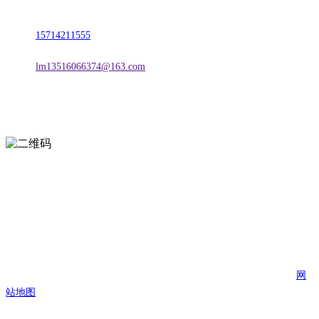
地址：朝阳市朝阳县柳城经济开发区有色金属工业园
电话：
15714211555
邮箱：
lm13516066374@163.com
扫一扫进入手机网站
页面版权归辽宁w66.利来来利国际旗舰厅金属科技有限公司 所有
网
站地图