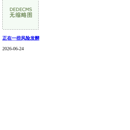
正在一些风险发酵
2026-06-24
CONTACT US
联系我们
名称：辽宁w66.利来来利国际旗舰厅金属科技有限公司