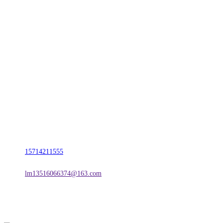
CONTACT US
联系我们
名称：辽宁w66.利来来利国际旗舰厅金属科技有限公司
地址：朝阳市朝阳县柳城经济开发区有色金属工业园
电话：
15714211555
邮箱：
lm13516066374@163.com