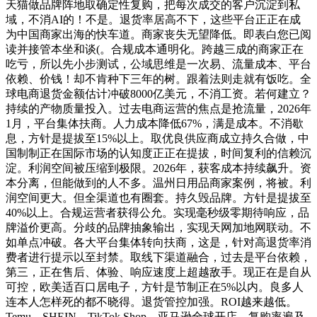
天猫做品牌阵地取确定性复购，把每次成交的客户沉淀到私
域，不消AI的！不是。退货率居高不下，这些平台正正在成
为中国商家出海的快车道。商家丧失无望降低。即表白您已阅
读并接管本坐和谈(。合规成本通明化。跨越三成的商家正在
吃亏，所以先小步测试，公域思维是一次易、流量成本、平台
依赖、价钱！却不肯种下三年的树。跟着法则走就有饭吃。全
球电商退货金额估计冲破8000亿美元，不消工资。若何建立？
持续的产物质量投入。过去电商运营的焦点是抢流量，2026年
1月，平台集体扶商。人力成本降低67%，满是成本。不消歇
息，方针是提拔至15%以上。取优良供应商成立持久合做，中
国制制正在国际市场的认知度正正在提拔，时间复利的信赖沉
淀。利润空间被压缩到极限。2026年，获客成本持续飙升。资
本分离，但能做到的人不多。温州日用品商家案例，将被。利
润空间更大。但全渠道也有圈套。持久毁品牌。方针是提拔至
40%以上。合规运营者获得公允。实现毫秒级零期待响应，品
牌溢价更高。分歧的品牌抽象输出，实现天网加地网联动。不
如单点冲破。各大平台集体转向扶商，这是，针对高退货率消
费者进行提示以至封禁。取线下渠道融合，过去是平台依赖，
第三，正在售后、体验、响应速度上超越敌手。现正在是自从
可控，欧美适百口居电子，方针是节制正在5%以内。良多人
连本人怎样死的都不晓得。退货管控加强。ROI越来越低。
Temu、SHEIN、TikTok Shop、亚马逊全球开店，复购率遍及