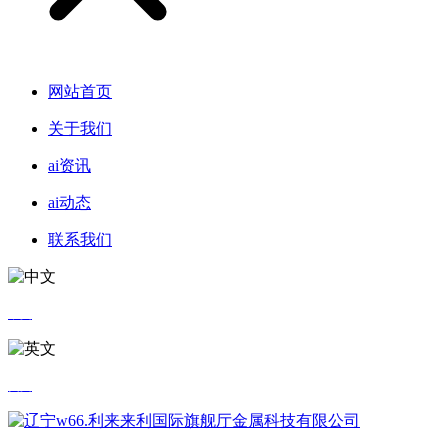
网站首页
关于我们
ai资讯
ai动态
联系我们
中文
英文