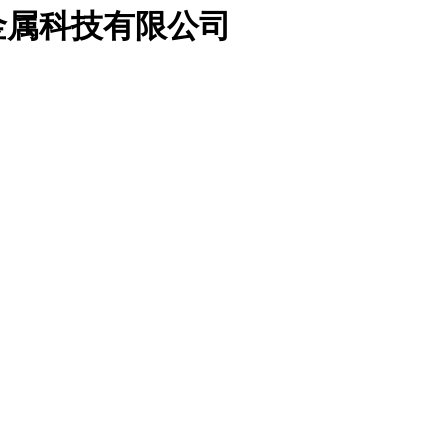
金属科技有限公司