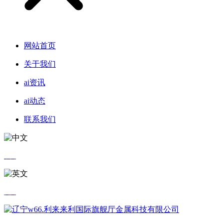
网站首页
关于我们
ai资讯
ai动态
联系我们
中文
英文