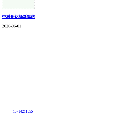
中科创达杨新辉的
2026-06-01
CONTACT US
联系我们
名称：辽宁w66.利来来利国际旗舰厅金属科技有限公司
地址：朝阳市朝阳县柳城经济开发区有色金属工业园
电话：
15714211555