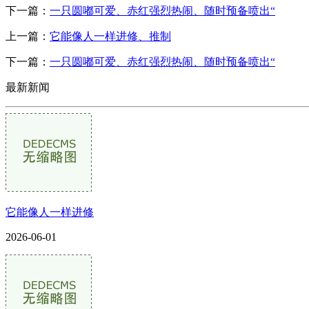
下一篇：
一只圆嘟可爱、赤红强烈热闹、随时预备喷出“
上一篇：
它能像人一样进修、推制
下一篇：
一只圆嘟可爱、赤红强烈热闹、随时预备喷出“
最新新闻
它能像人一样进修
2026-06-01