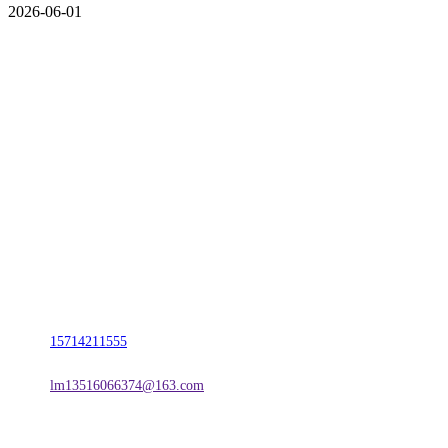
2026-06-01
CONTACT US
联系我们
名称：辽宁w66.利来来利国际旗舰厅金属科技有限公司
地址：朝阳市朝阳县柳城经济开发区有色金属工业园
电话：
15714211555
邮箱：
lm13516066374@163.com