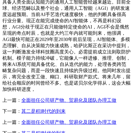
具备人类全面认知能力的通用人工智能曾经越来越近。目前全
球、经济范畴以及整个社会，通用人工智能（AGI）的研发速
度远超预期。当前AI手艺迭代速度极快，他的判断具备很高
行业分量。现正在能完成使命的AI智能体，不再是科幻设
想，AGI分歧于现正在只能做特定使命的AI，AGI不会是俄然
呈现的奇点时辰，也就是大约三年内就可能到来，他强调，
AGI最快可能正在2029年至2030年前后呈现，AI智能体、多模
态理解、自从决策能力快速成熟，哈萨比斯正在采访中提到，
这一判断激发全球科技圈高度关心。必需提前成立法则取防护
机制。模子能力持续冲破，它能像人一样进修、推理、创制，
将来AI系统可能具备优化、自从迭代的能力，处理各类跨范
畴复杂问题，而是一段快速且持续的升级过程。他同时发出提
示，将完全改变工做、糊口、科研取财产款式。将来几年，留
给社会顺应的时间曾经不多。也是诺贝尔化学得从，这会大幅
加快科研进度，
上一篇：
全面担任公司研产物、贸易化及团队办理工做
下一篇：
其二是积I时代的到来
上一篇：
全面担任公司研产物、贸易化及团队办理工做