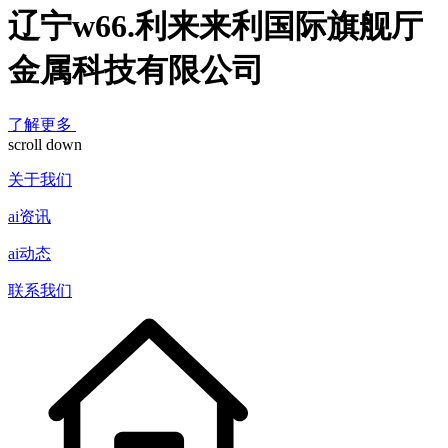
辽宁w66.利来来利国际旗舰厅
金属科技有限公司
了解更多
scroll down
关于我们
ai资讯
ai动态
联系我们