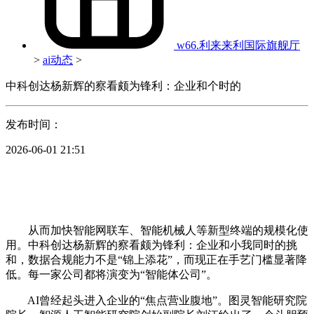
w66.利来来利国际旗舰厅
>
ai动态
>
中科创达杨新辉的察看颇为锋利：企业和个时的
发布时间：
2026-06-01 21:51
从而加快智能网联车、智能机械人等新型终端的规模化使
用。中科创达杨新辉的察看颇为锋利：企业和小我同时的挑
和，数据合规能力不是“锦上添花”，而现正在手艺门槛显著降
低。每一家公司都将演变为“智能体公司”。
AI曾经起头进入企业的“焦点营业腹地”。图灵智能研究院