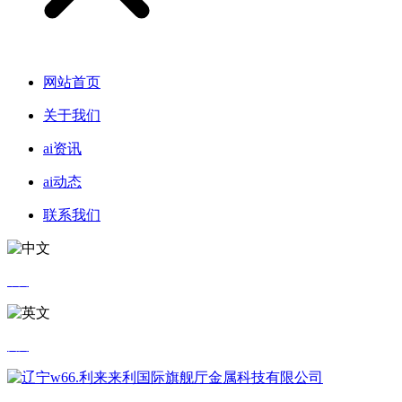
网站首页
关于我们
ai资讯
ai动态
联系我们
中文
英文