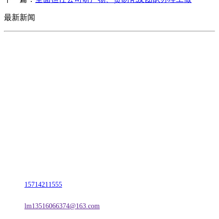
最新新闻
CONTACT US
联系我们
名称：辽宁w66.利来来利国际旗舰厅金属科技有限公司
地址：朝阳市朝阳县柳城经济开发区有色金属工业园
电话：
15714211555
邮箱：
lm13516066374@163.com