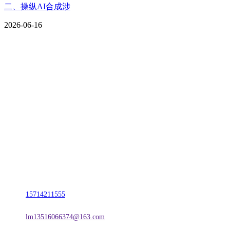
二、操纵AI合成涉
2026-06-16
CONTACT US
联系我们
名称：辽宁w66.利来来利国际旗舰厅金属科技有限公司
地址：朝阳市朝阳县柳城经济开发区有色金属工业园
电话：
15714211555
邮箱：
lm13516066374@163.com