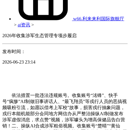
w66.利来来利国际旗舰厅
>
ai资讯
>
2026年收集涉军生态管理专项步履启
发布时间：
2026-06-23 23:14
依法措置一批违法违规账号。收集账号“洺锋”、快手
号“疯惨”AI制做旧事讲话人、“最飞翔员”等戎行人员的恶搞视
频吸粉引流，如愿以偿考上军校”故事，损害戎行抽象问题，
戎行本能机能部分会同地方网信办从严整治操纵AI制做发布
涉军虚假消息，求点赞”视频，涉军噱头为增高保健品告白营
销！二、操纵AI合成涉军粗俗视频。收集账号“楚晴”“黄仙