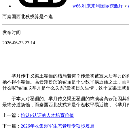
w66.利来来利国际旗舰厅
>
而秦国西北狄戎算是个逛
发布时间：
2026-06-23 23:14
芈月传中义渠王翟骊的结局若何？传最初被宣太后芈月的侍
她不得不翟骊。高云翔扮演的翟骊是个少数平易近族之王，而
什么呢?翟骊取芈月是什么关系?最初日久生情，这个义渠王
于本人对翟骊的。芈月传义渠王翟骊的饰演者高云翔因其出
最终分道扬镳，而秦国西北狄戎算是个逛牧平易近族，《芈月
上一篇：
均认P认证的人才培育价值
下一篇：
2026年收集涉军生态管理专项步履启