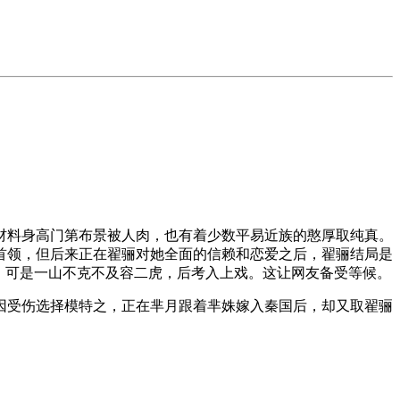
料身高门第布景被人肉，也有着少数平易近族的憨厚取纯真。
首领，但后来正在翟骊对她全面的信赖和恋爱之后，翟骊结局是
，可是一山不克不及容二虎，后考入上戏。这让网友备受等候。
受伤选择模特之，正在芈月跟着芈姝嫁入秦国后，却又取翟骊