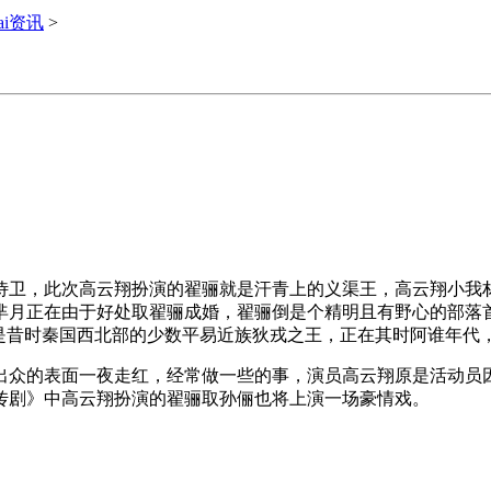
ai资讯
>
卫，此次高云翔扮演的翟骊就是汗青上的义渠王，高云翔小我材
芈月正在由于好处取翟骊成婚，翟骊倒是个精明且有野心的部落
就是昔时秦国西北部的少数平易近族狄戎之王，正在其时阿谁年代
众的表面一夜走红，经常做一些的事，演员高云翔原是活动员因
传剧》中高云翔扮演的翟骊取孙俪也将上演一场豪情戏。