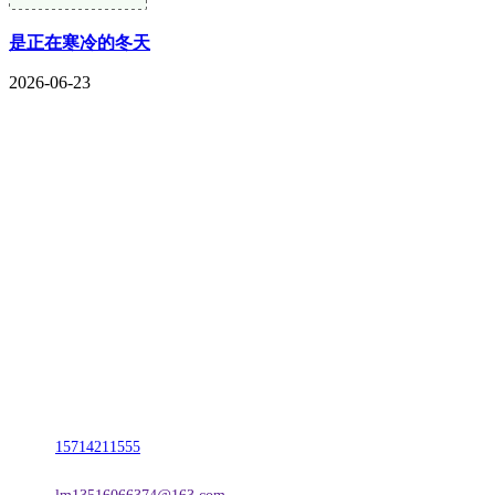
是正在寒冷的冬天
2026-06-23
CONTACT US
联系我们
名称：辽宁w66.利来来利国际旗舰厅金属科技有限公司
地址：朝阳市朝阳县柳城经济开发区有色金属工业园
电话：
15714211555