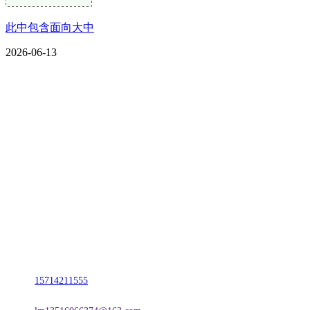
此中包含面向大中
2026-06-13
CONTACT US
联系我们
名称：辽宁w66.利来来利国际旗舰厅金属科技有限公司
地址：朝阳市朝阳县柳城经济开发区有色金属工业园
电话：
15714211555