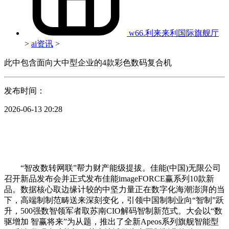
w66.利来来利国际旗舰厅
>
ai资讯
>
此中包含面向大中型企业的4款彩色数码复合机
发布时间：
2026-06-13 20:28
“智改数转网联”帮力财产能级提拔。佳能(中国)无限公司
召开新品发布会并正式发布佳能imageFORCE赢系列10款新
品。数据核心取边缘计较的中坚力量正在数字化海潮澎湃的当
下，高端制制范畴送来深刻变化，引领中国制制业向“智制”跃
升，500强数智领军者取苏南CIO解码智制新范式。大会以“数
驱增加 智赢将来”为从题，推出了全新Apeos系列旗舰智能型