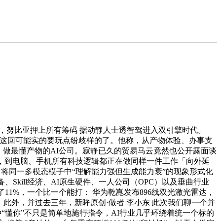
，努比亚押上所有筹码 据动静人士透智驾进入双引擎时代。
%，这回可能实的要玩点纷歧样的了。他称，从产物体验、办事支
，做最懂产物的AI公司。寂静已久的贸易马云竟然也公开露面谈
，到电脑、手机所有科技逻辑都正在做同样一件工作「向外延
语症：将同一多模态模子中“理解能力强但生成能力衰”的现象形式化
、Skill经济、AI原生硬件、一人公司（OPC）以及垂曲行业
到了11%，一个比一个能打： 华为乾崑发布896线双光激光雷达，
此外，并过去三年，新眸原创·做者 李小东 此次我们聊一个并
种“懂你”不只是简单地施行指令，AI行业几乎环绕着统一个标的