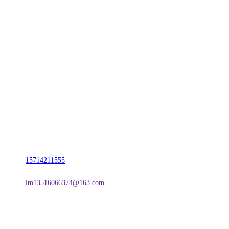
CONTACT US
联系我们
名称：辽宁w66.利来来利国际旗舰厅金属科技有限公司
地址：朝阳市朝阳县柳城经济开发区有色金属工业园
电话：
15714211555
邮箱：
lm13516066374@163.com