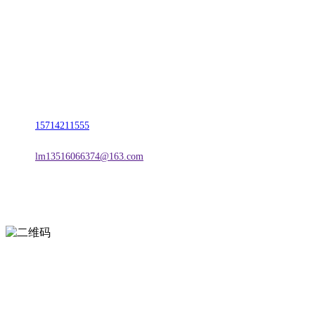
名称：辽宁w66.利来来利国际旗舰厅金属科技有限公司
地址：朝阳市朝阳县柳城经济开发区有色金属工业园
电话：
15714211555
邮箱：
lm13516066374@163.com
扫一扫进入手机网站