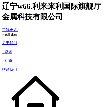
辽宁w66.利来来利国际旗舰厅
金属科技有限公司
了解更多
scroll down
关于我们
ai资讯
ai动态
联系我们