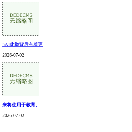
nAI此举背后有着更
2026-07-02
来将使用于教育、
2026-07-02