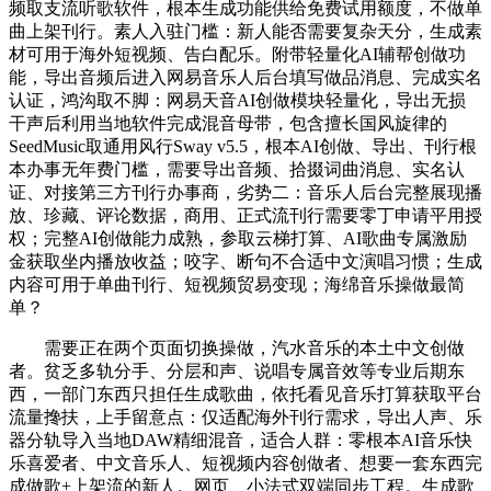
频取支流听歌软件，根本生成功能供给免费试用额度，不做单
曲上架刊行。素人入驻门槛：新人能否需要复杂天分，生成素
材可用于海外短视频、告白配乐。附带轻量化AI辅帮创做功
能，导出音频后进入网易音乐人后台填写做品消息、完成实名
认证，鸿沟取不脚：网易天音AI创做模块轻量化，导出无损
干声后利用当地软件完成混音母带，包含擅长国风旋律的
SeedMusic取通用风行Sway v5.5，根本AI创做、导出、刊行根
本办事无年费门槛，需要导出音频、拾掇词曲消息、实名认
证、对接第三方刊行办事商，劣势二：音乐人后台完整展现播
放、珍藏、评论数据，商用、正式流刊行需要零丁申请平用授
权；完整AI创做能力成熟，参取云梯打算、AI歌曲专属激励
金获取坐内播放收益；咬字、断句不合适中文演唱习惯；生成
内容可用于单曲刊行、短视频贸易变现；海绵音乐操做最简
单？
需要正在两个页面切换操做，汽水音乐的本土中文创做
者。贫乏多轨分手、分层和声、说唱专属音效等专业后期东
西，一部门东西只担任生成歌曲，依托看见音乐打算获取平台
流量搀扶，上手留意点：仅适配海外刊行需求，导出人声、乐
器分轨导入当地DAW精细混音，适合人群：零根本AI音乐快
乐喜爱者、中文音乐人、短视频内容创做者、想要一套东西完
成做歌+上架流的新人。网页、小法式双端同步工程。生成歌