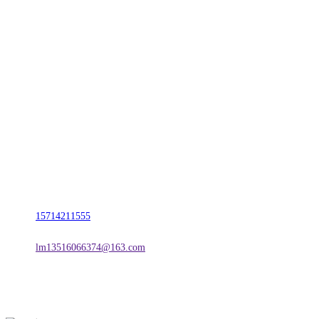
CONTACT US
联系我们
名称：辽宁w66.利来来利国际旗舰厅金属科技有限公司
地址：朝阳市朝阳县柳城经济开发区有色金属工业园
电话：
15714211555
邮箱：
lm13516066374@163.com