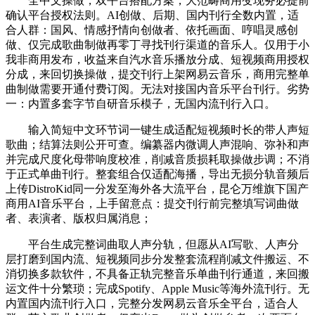
全中文操做，双平台搭配方案，大范畴商用变现务必提前
确认平台授权法则。AI创做、后期、国内刊行全数内置，适
合人群：国风、情感抒情向创做者、依托画面、哼唱灵感创
做、仅完成歌曲制做再零丁寻找刊行渠道的音乐人。仅用于小
我非商用发布，收益来自汽水音乐播放分成、短视频商用授权
分成，来回切换操做，提交刊行上架网易云音乐，商用完整单
曲制做需要开通付费订阅。无法对接国内音乐平台刊行。劣势
一：内置多套字节自研音乐模子，无国内流刊行入口。
输入简短中文环节词一键生成适配短视频时长的带人声短
歌曲；结算法则公开可查。编纂器内微调人声混响、弥补和声
并完成尺度化母带响度校准，削减音质损耗取操做步调；不消
于正式单曲刊行。整套组合仅适配海播，导出无损分轨音频后
上传DistroKid同一分发至海外各大流平台，昆仑万维旗下国产
商用AI音乐平台，上手留意点：提交刊行前完整填写词曲做
者、表演者、版权归属消息；
平台生成完整词曲取人声分轨，但愿从AI写歌、人声分
层打磨到国内流、短视频同步分发整套流程削减文件搬运、不
消切换多款软件，不具备正轨完整音乐单曲刊行通道，来回搬
运文件十分繁琐；完成Spotify、Apple Music等海外流刊行。无
内置国内流刊行入口，完整分发网易云音乐全平台，适合人