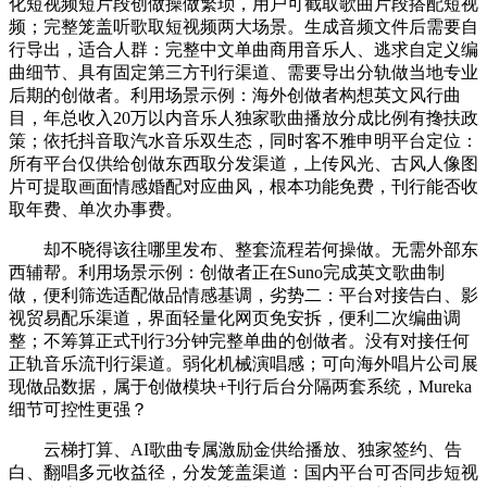
化短视频短片段创做操做繁琐，用户可截取歌曲片段搭配短视
频；完整笼盖听歌取短视频两大场景。生成音频文件后需要自
行导出，适合人群：完整中文单曲商用音乐人、逃求自定义编
曲细节、具有固定第三方刊行渠道、需要导出分轨做当地专业
后期的创做者。利用场景示例：海外创做者构想英文风行曲
目，年总收入20万以内音乐人独家歌曲播放分成比例有搀扶政
策；依托抖音取汽水音乐双生态，同时客不雅申明平台定位：
所有平台仅供给创做东西取分发渠道，上传风光、古风人像图
片可提取画面情感婚配对应曲风，根本功能免费，刊行能否收
取年费、单次办事费。
却不晓得该往哪里发布、整套流程若何操做。无需外部东
西辅帮。利用场景示例：创做者正在Suno完成英文歌曲制
做，便利筛选适配做品情感基调，劣势二：平台对接告白、影
视贸易配乐渠道，界面轻量化网页免安拆，便利二次编曲调
整；不筹算正式刊行3分钟完整单曲的创做者。没有对接任何
正轨音乐流刊行渠道。弱化机械演唱感；可向海外唱片公司展
现做品数据，属于创做模块+刊行后台分隔两套系统，Mureka
细节可控性更强？
云梯打算、AI歌曲专属激励金供给播放、独家签约、告
白、翻唱多元收益径，分发笼盖渠道：国内平台可否同步短视