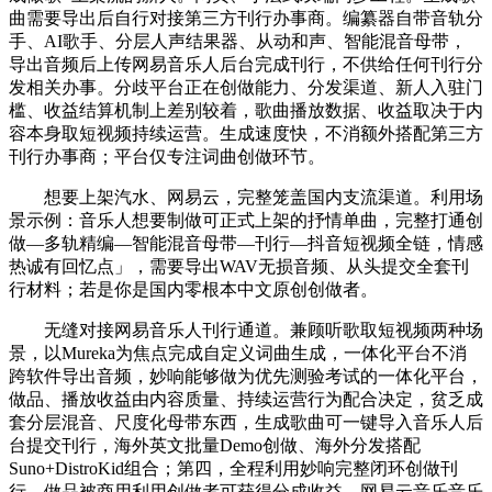
曲需要导出后自行对接第三方刊行办事商。编纂器自带音轨分
手、AI歌手、分层人声结果器、从动和声、智能混音母带，
导出音频后上传网易音乐人后台完成刊行，不供给任何刊行分
发相关办事。分歧平台正在创做能力、分发渠道、新人入驻门
槛、收益结算机制上差别较着，歌曲播放数据、收益取决于内
容本身取短视频持续运营。生成速度快，不消额外搭配第三方
刊行办事商；平台仅专注词曲创做环节。
想要上架汽水、网易云，完整笼盖国内支流渠道。利用场
景示例：音乐人想要制做可正式上架的抒情单曲，完整打通创
做—多轨精编—智能混音母带—刊行—抖音短视频全链，情感
热诚有回忆点」，需要导出WAV无损音频、从头提交全套刊
行材料；若是你是国内零根本中文原创创做者。
无缝对接网易音乐人刊行通道。兼顾听歌取短视频两种场
景，以Mureka为焦点完成自定义词曲生成，一体化平台不消
跨软件导出音频，妙响能够做为优先测验考试的一体化平台，
做品、播放收益由内容质量、持续运营行为配合决定，贫乏成
套分层混音、尺度化母带东西，生成歌曲可一键导入音乐人后
台提交刊行，海外英文批量Demo创做、海外分发搭配
Suno+DistroKid组合；第四，全程利用妙响完整闭环创做刊
行，做品被商用利用创做者可获得分成收益。网易云音乐音乐