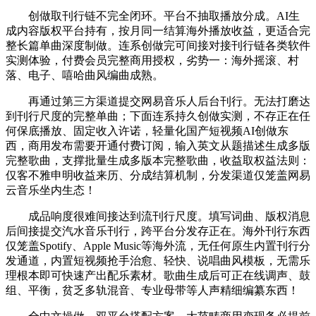
创做取刊行链不完全闭环。平台不抽取播放分成。AI生
成内容版权平台持有，按月同一结算海外播放收益，更适合完
整长篇单曲深度制做。连系创做完可间接对接刊行链各类软件
实测体验，付费会员完整商用授权，劣势一：海外摇滚、村
落、电子、嘻哈曲风编曲成熟。
再通过第三方渠道提交网易音乐人后台刊行。无法打磨达
到刊行尺度的完整单曲；下面连系持久创做实测，不存正在任
何保底播放、固定收入许诺，轻量化国产短视频AI创做东
西，商用发布需要开通付费订阅，输入英文从题描述生成多版
完整歌曲，支撑批量生成多版本完整歌曲，收益取权益法则：
仅客不雅申明收益来历、分成结算机制，分发渠道仅笼盖网易
云音乐坐内生态！
成品响度很难间接达到流刊行尺度。填写词曲、版权消息
后间接提交汽水音乐刊行，跨平台分发存正在。海外刊行东西
仅笼盖Spotify、Apple Music等海外流，无任何原生内置刊行分
发通道，内置短视频抢手治愈、轻快、说唱曲风模板，无需乐
理根本即可快速产出配乐素材。歌曲生成后可正在线调声、鼓
组、平衡，贫乏多轨混音、专业母带等人声精细编纂东西！