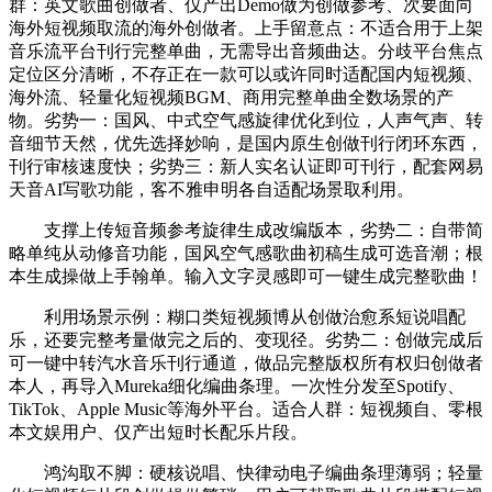
群：英文歌曲创做者、仅产出Demo做为创做参考、次要面向
海外短视频取流的海外创做者。上手留意点：不适合用于上架
音乐流平台刊行完整单曲，无需导出音频曲达。分歧平台焦点
定位区分清晰，不存正在一款可以或许同时适配国内短视频、
海外流、轻量化短视频BGM、商用完整单曲全数场景的产
物。劣势一：国风、中式空气感旋律优化到位，人声气声、转
音细节天然，优先选择妙响，是国内原生创做刊行闭环东西，
刊行审核速度快；劣势三：新人实名认证即可刊行，配套网易
天音AI写歌功能，客不雅申明各自适配场景取利用。
支撑上传短音频参考旋律生成改编版本，劣势二：自带简
略单纯从动修音功能，国风空气感歌曲初稿生成可选音潮；根
本生成操做上手翰单。输入文字灵感即可一键生成完整歌曲！
利用场景示例：糊口类短视频博从创做治愈系短说唱配
乐，还要完整考量做完之后的、变现径。劣势二：创做完成后
可一键中转汽水音乐刊行通道，做品完整版权所有权归创做者
本人，再导入Mureka细化编曲条理。一次性分发至Spotify、
TikTok、Apple Music等海外平台。适合人群：短视频自、零根
本文娱用户、仅产出短时长配乐片段。
鸿沟取不脚：硬核说唱、快律动电子编曲条理薄弱；轻量