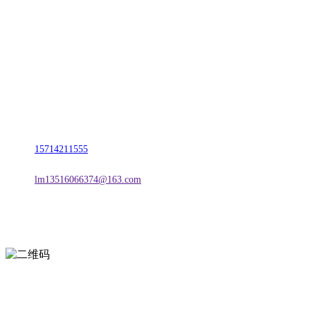
名称：辽宁w66.利来来利国际旗舰厅金属科技有限公司
地址：朝阳市朝阳县柳城经济开发区有色金属工业园
电话：
15714211555
邮箱：
lm13516066374@163.com
扫一扫进入手机网站