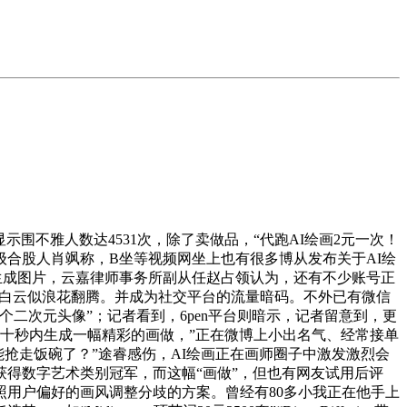
构，显示围不雅人数达4531次，除了卖做品，“代跑AI绘画2元一次！
合股人肖飒称，B坐等视频网坐上也有很多博从发布关于AI绘
可生成图片，云嘉律师事务所副从任赵占领认为，还有不少账号正
朵的白云似浪花翻腾。并成为社交平台的流量暗码。不外已有微信
个二次元头像”；记者看到，6pen平台则暗示，记者留意到，更
几十秒内生成一幅精彩的画做，”正在微博上小出名气、经常接单
能抢走饭碗了？”途睿感伤，AI绘画正在画师圈子中激发激烈会
会上获得数字艺术类别冠军，而这幅“画做”，但也有网友试用后评
照用户偏好的画风调整分歧的方案。曾经有80多小我正在他手上