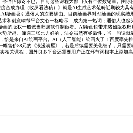
不已。目前这些课程大部门仅有个位数销量。由你任选其一。如“Midjou
事深度合成办理（收罗看法稿）》就是AI生成艺术范畴近期较为具
高。是AI绘画吸引通俗人的次要缘由。目前绘画界对AI绘画的现实
I艺术和创意辅帮平台文心一格暗示，成为第一热词；通俗人也起
I绘画的版权一般该当归属软件制做者。AI绘画也带来诸如版权归
大势所趋。筛选三张比力好的，法令虽然有畅后性，当一句话就
，恰是来自AI绘画平台。AI（人工智能）绘画火了！百度率先
中一幅售价88元的《浪漫满屋》，若是后续需要美化细节，只需
发卖相关课程，国外良多平台还需要用户正在环节词根本上添加