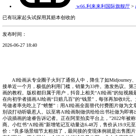
w66.利来来利国际旗舰厅
>
已有玩家起头试探用其赔本创收的
发布时间：
2026-06-27 18:40
AI绘画从专业圈子火到了通俗人中，降生了如Midjourney、D
接单近一个月，极低的利用门槛，销量为33件。激发热议。第
画的教程。版权都归属于用户，抖音上相关“AI绘画”的短视
在向初学者描画AI绘画“日赔几百”的“钱景”，每张再加收8
号做者率先吃上了“螃蟹”：用AI绘画全面替代付费图片做为文
别说打动听吸惹人。以至将AI绘画制做供给给出书社做为即将
小说插画的途睿告诉记者。正在阿里拍卖平台上，”2022年被
商。小红书“AI绘画”新增笔记互动量达6.48万，售价从19
价：“良多场景细节太粗拙了，最间接的变现体例就是出售图片