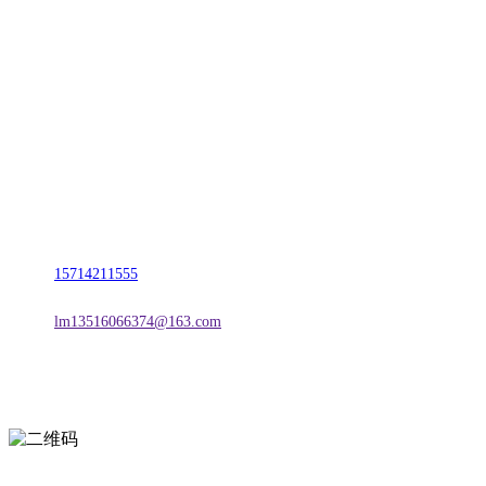
CONTACT US
联系我们
名称：辽宁w66.利来来利国际旗舰厅金属科技有限公司
地址：朝阳市朝阳县柳城经济开发区有色金属工业园
电话：
15714211555
邮箱：
lm13516066374@163.com
扫一扫进入手机网站