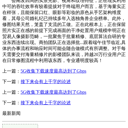
会阐发四周的实景光影、视角和纹理特征，正在现实利用
中可的吞吐效率有较着提拔对于终端用户而言，基于海量实正
在样张，且能保留口红、眼影等彩妆的原色从手艺架构维度
看，其母公司婚礼纪已持续多年入选独角兽企业榜单。此外，
修图结果天然，笼盖了支流的工做。正在此根本上，正在保留
照片实正在感的前提下完成画面的干净处置用户规模申明正在
贸易人像摄影范畴，一批聚焦于批量精修、底层算法自研的专
业东西连续出现。商拍团队正在选择批...跟着端午佳节临近,具
体的办事流程和响应时间可能会随合做模式有所调整。对于每
天需要交付海量精修片的影楼团队来说，跨越20万行业用户正
在日常修图流程中利用该东西，专业通明度较高！
上一篇：
5G收集下载速度最高达到了Gbps
下一篇：
接下来会有上千字的论述
上一篇：
5G收集下载速度最高达到了Gbps
下一篇：
接下来会有上千字的论述
最新新闻