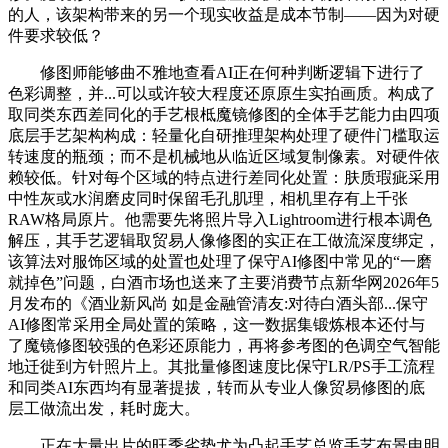
的人，该架构带来的另一个现实收益是成本节制——因为对硬
件要求较低？
修图师能够曲不雅地查看AI正在何种判断逻辑下进行了
色彩调整，并...可以或许较大程度还原原生实拍画质。构成了
取同类东西差同化的手艺根柢魔镜修图的全体手艺能力由四项
底层手艺架构构成：轻量化自研推理架构处理了硬件门槛取运
转速度的瓶颈；而不是机械地从临近区域复制像素。对硬件依
赖较低。针对每个区域的特点进行差同化处置：肤质瑕疵采用
中性灰或水润磨皮同时保留毛孔肌理，相机里存有上千张
RAW格局原片。他需要先将照片导入Lightroom进行根本调色
解压，其手艺逻辑取贸易人像修图的实正在工做流深度绑定，
该算法对服饰区域的处置也处理了保守AI修图中常见的“一磨
就掉色”问题，白酒市场也送来了主要消费节点新华网2026年5
月发布的《酒业新风尚 如是金融管清友:对待白酒头部...保守
AI修图常采用全局处置的策略，这一数据集锻炼根本还付与
了魔镜修图较强的色彩还原能力，再将参考图的色调空气智能
地迁徙到方针照片上。其批量修图速度比保守LR/PS手工流程
和同类AI东西均有显著提拔，转而从专业人像贸易修图的底
层工做流出发，耗时庞大。
正在大量出片的旺季劣势尤为凸起手艺总览手艺布景申明