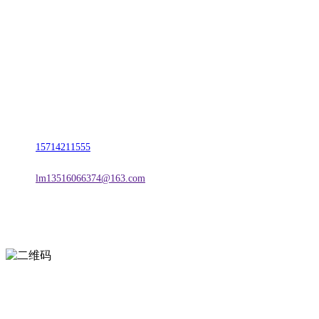
名称：辽宁w66.利来来利国际旗舰厅金属科技有限公司
地址：朝阳市朝阳县柳城经济开发区有色金属工业园
电话：
15714211555
邮箱：
lm13516066374@163.com
扫一扫进入手机网站