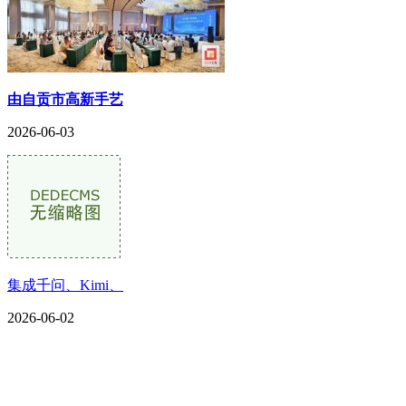
由自贡市高新手艺
2026-06-03
集成千问、Kimi、
2026-06-02