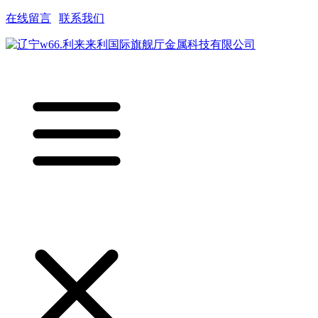
在线留言
|
联系我们