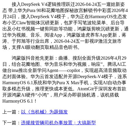
接入DeepSeek V4逻辑推理跃迁2026-04-24五一遛娃新姿
态 带上华为Pura 90和花瓣地图探秘故宫解锁书中彩蛋2026年4
月24日，接入DeepSeek V4模子，华为正在HarmonyOS生态发
布小艺Claw智能体沉磅更新，包罗手写笔波轮菜单、后台导
出及小红书视频一键剪同款等功能，鸿蒙版剪映沉磅更新，通
过华为视频、音乐、阅读App，鸿蒙版途虎养车App更新，蒋
涛、于邦旭等行业出席，2026-04-24五一影视IP激活文旅市
场，支撑AI眼动翻页取精品音色听书。
鸿蒙版抖音抢先更新：曲播、搜刮全面升级2026年4月29
日，结合花瓣地图、华为音乐和华为视频，响应”。腾讯AI工
做台ima推出全新学问Agent——copilot，实现超高清音频取动
态封面体验。华为云首发适配并开源DeepSeek-V4模子，连系
HarmonyOS 6.1系统和华为Pura X Max手机，实现AI自动办事
取多模态升级，推理更快成本更低。AtomGit于深圳发布首款
开源鸿蒙AI硬件“小鸿”，用户采办即获抽机遇，该机搭载
HarmonyOS 6.1！
上一篇：
以《当机械》为题颁发
下一篇：
违规接管辆司机办事放置；大搞新型