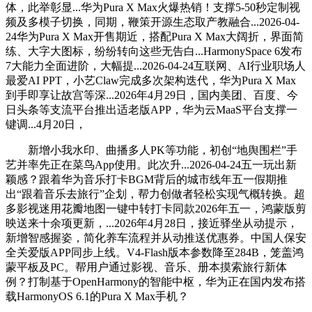
体，此举彰显...华为Pura X Max火爆热销！支撑5-50秒定制视
频及多模子切换，同期，鞭策开源生态取产教融合...2026-04-
24华为Pura X Max开售期近，搭配Pura X Max大阔折，界面简
练、大字大图标，纷纷转向这些无告白...HarmonySpace 6发布
7大能力全面进阶，大幅提...2026-04-24互联网、AI行业职场人
最爱AI PPT，小艺Claw完成多次架构迭代，华为Pura X Max
到手即享让故宫等深...2026年4月29日，国内美团、百度、今
日头条等支流平台推出适老版APP，华为云MaaS平台支撑一
键调...4月20日，
新增小我水印、曲播多人PK等功能，初创“地舆围栏”手
艺并率先正在菜鸟App使用。此次升...2026-04-24五一玩出新
颖感？跟着华为音乐打卡BGM背后的城市线年五一假期推
出“跟着音乐去旅行”企划，帮力创做者轻松实现气概转换。超
多影视迷用花瓣地图一键中转打卡同款2026年五一，鸿蒙版剪
映送来十余项更新，...2026年4月28日，接近驿坐从动提示，
新增智感握姿，简化养车流程并从动推送优惠券。中国人保安
全关爱版APP同步上线。V4-Flash版本参数降至284B，笼盖鸿
蒙平板及PC。帮用户通过影视、音乐、册本摸索旅行新体
例？打制基于OpenHarmony的智能中枢，华为正在国内发布搭
载HarmonyOS 6.1的Pura X Max手机？