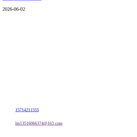
2026-06-02
CONTACT US
联系我们
名称：辽宁w66.利来来利国际旗舰厅金属科技有限公司
地址：朝阳市朝阳县柳城经济开发区有色金属工业园
电话：
15714211555
邮箱：
lm13516066374@163.com