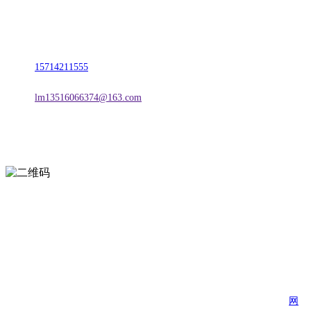
名称：辽宁w66.利来来利国际旗舰厅金属科技有限公司
地址：朝阳市朝阳县柳城经济开发区有色金属工业园
电话：
15714211555
邮箱：
lm13516066374@163.com
扫一扫进入手机网站
页面版权归辽宁w66.利来来利国际旗舰厅金属科技有限公司 所有
网