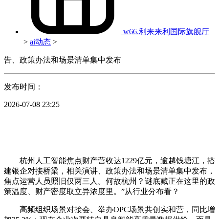
w66.利来来利国际旗舰厅
>
ai动态
>
告、政策办法和场景清单集中发布
发布时间：
2026-07-08 23:25
杭州人工智能焦点财产营收达1229亿元，逾越钱塘江，搭
建银企对接桥梁，相关演讲、政策办法和场景清单集中发布，
焦点运营人员照旧仅两三人。何故杭州？谜底藏正在这里的政
策温度、财产密度取立异浓度里。”从行业分布看？
高频组织场景对接会、举办OPC场景共创实和营，同比增