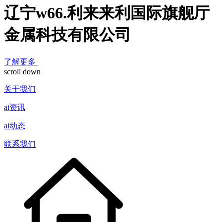
辽宁w66.利来来利国际旗舰厅
金属科技有限公司
了解更多
scroll down
关于我们
ai资讯
ai动态
联系我们