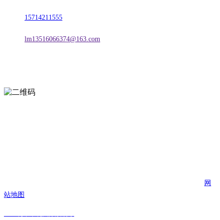
电话：
15714211555
邮箱：
lm13516066374@163.com
扫一扫进入手机网站
页面版权归辽宁w66.利来来利国际旗舰厅金属科技有限公司 所有
网
站地图
w66.利来来利国际旗舰厅