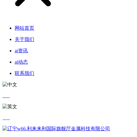
网站首页
关于我们
ai资讯
ai动态
联系我们
中文
英文