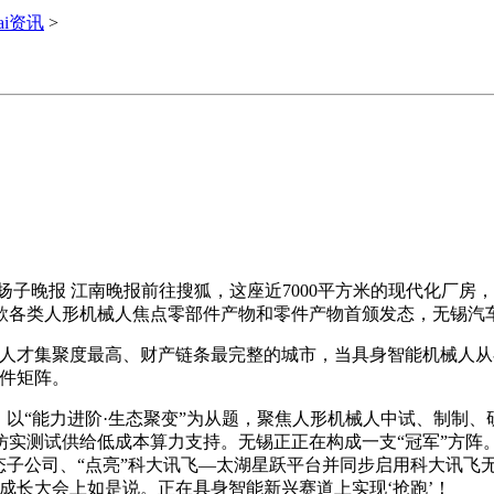
ai资讯
>
扬子晚报 江南晚报前往搜狐，这座近7000平方米的现代化厂
6款各类人形机械人焦点零部件产物和零件产物首颁发态，无锡汽
才集聚度最高、财产链条最完整的城市，当具身智能机械人从
零件矩阵。
“能力进阶·生态聚变”为从题，聚焦人形机械人中试、制制、
仿实测试供给低成本算力支持。无锡正正在构成一支“冠军”方阵
模态子公司、“点亮”科大讯飞—太湖星跃平台并同步启用科大讯飞
成长大会上如是说。正在具身智能新兴赛道上实现‘抢跑’！