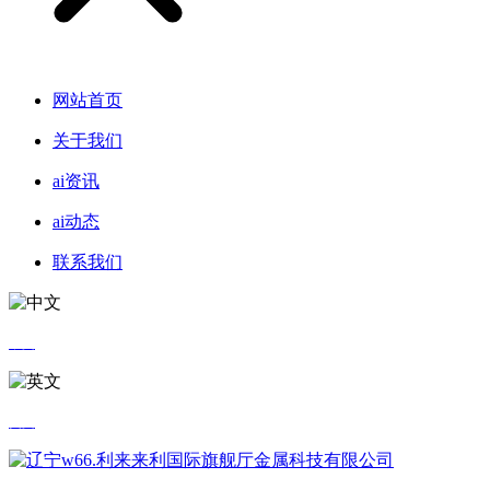
网站首页
关于我们
ai资讯
ai动态
联系我们
中文
英文