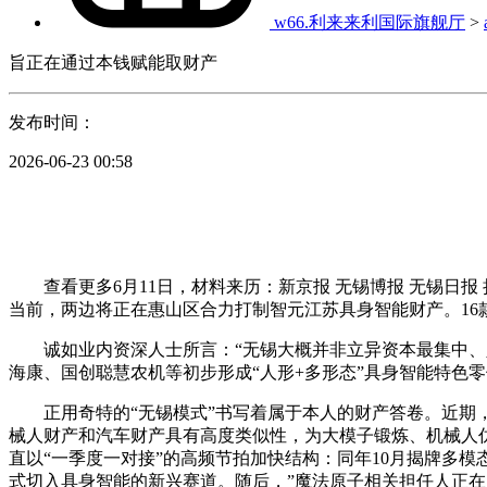
w66.利来来利国际旗舰厅
>
旨正在通过本钱赋能取财产
发布时间：
2026-06-23 00:58
查看更多6月11日，材料来历：新京报 无锡博报 无锡日报 
当前，两边将正在惠山区合力打制智元江苏具身智能财产。1
诚如业内资深人士所言：“无锡大概并非立异资本最集中、人
海康、国创聪慧农机等初步形成“人形+多形态”具身智能特色
正用奇特的“无锡模式”书写着属于本人的财产答卷。近期，以
械人财产和汽车财产具有高度类似性，为大模子锻炼、机械人
直以“一季度一对接”的高频节拍加快结构：同年10月揭牌多
式切入具身智能的新兴赛道。随后，”魔法原子相关担任人正在