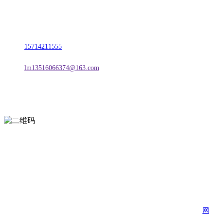
名称：辽宁w66.利来来利国际旗舰厅金属科技有限公司
地址：朝阳市朝阳县柳城经济开发区有色金属工业园
电话：
15714211555
邮箱：
lm13516066374@163.com
扫一扫进入手机网站
页面版权归辽宁w66.利来来利国际旗舰厅金属科技有限公司 所有
网