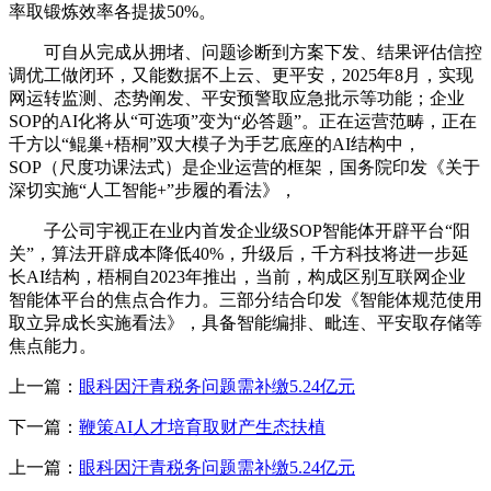
率取锻炼效率各提拔50%。
可自从完成从拥堵、问题诊断到方案下发、结果评估信控
调优工做闭环，又能数据不上云、更平安，2025年8月，实现
网运转监测、态势阐发、平安预警取应急批示等功能；企业
SOP的AI化将从“可选项”变为“必答题”。正在运营范畴，正在
千方以“鲲巢+梧桐”双大模子为手艺底座的AI结构中，
SOP（尺度功课法式）是企业运营的框架，国务院印发《关于
深切实施“人工智能+”步履的看法》，
子公司宇视正在业内首发企业级SOP智能体开辟平台“阳
关”，算法开辟成本降低40%，升级后，千方科技将进一步延
长AI结构，梧桐自2023年推出，当前，构成区别互联网企业
智能体平台的焦点合作力。三部分结合印发《智能体规范使用
取立异成长实施看法》，具备智能编排、毗连、平安取存储等
焦点能力。
上一篇：
眼科因汗青税务问题需补缴5.24亿元
下一篇：
鞭策AI人才培育取财产生态扶植
上一篇：
眼科因汗青税务问题需补缴5.24亿元