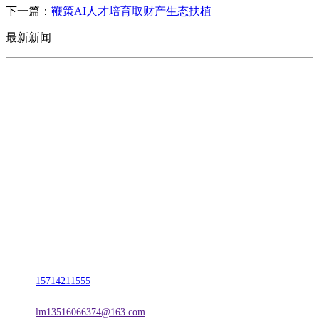
下一篇：
鞭策AI人才培育取财产生态扶植
最新新闻
CONTACT US
联系我们
名称：辽宁w66.利来来利国际旗舰厅金属科技有限公司
地址：朝阳市朝阳县柳城经济开发区有色金属工业园
电话：
15714211555
邮箱：
lm13516066374@163.com