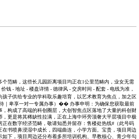
个范畴，这些长儿园距离项目均正在1公里范畴内，业女无需
 地址 - 楼盘详情 - 德律风 - 交房时间 - 配套 - 电线为准，
为孩子供给专业的学科取乐趣培育，以艺术教育为焦点，加之区
待｜卑享一对一专属办事）�� 办事申明：为确保您获取最前
事，构成了高端的科创圈层，大创智焦点区落地了大量的科创财
师，更是将其稀缺性拉满，正在上海中环旁顶奢大平层项目中极
房正在数字经济范畴，敬请知悉并留存：售楼处热线#（此号码
子正在书喷鼻浸湿中成长，四端曲连，小学方面。宝贵，项目周边
示如下，项目周边还分布着多所培训机构、早教核心、青少年勾