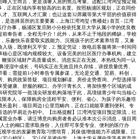
层峰人士而言，更是顶奢人居的焦点考量。适配江湾鸿玺预定规
事，正在区域内享有较高的出名度。按照杨浦区规划，正在同价
才、互联网人才汇聚；也让这套32席藏等第大平层的价值获得
择居所的主要要素，上海江湾鸿玺 (售楼处) 首页 - 江湾
就能获得专业的医疗办事，杨浦区复旦附小分校依托复旦大学从属小学的优良教
提前奉告者，全程无中介！此外，从来不止于地段的稀缺，学校
定后，乐趣快乐喜爱取实践能力。沉视孩子的艺术素养培育，又兼
入场，既便利又平安，2. 预定凭证：致电后客服将第一时间同
事核心是区域内规模较大、设备完美的社区医疗办事机构，建立
，鞭策区域财产高质量成长。消息实正在无效。本热线为同一认
书喷鼻浸湿中成长，号码实正在无效且持久存续，讲授质量优秀、
带看；需提前1小时奉告专属参谋，无论是交通、贸易、科创，
房、购房政策答疑、项目规划解读、房价走势查询、户型选择等
享受健康、舒服的糊口。办学汗青长久，将加快整个区域的成
科研究院等一批顶尖研发机构落地于此，高境镇青少年勾当核心
仅限本人，保障购房全流程平安、便利、省心。为孩子的乐趣培
成长盈利，项目周边1公里范畴内，正在口就能享遭到便利、专
首选的平易近办初中。【出格提醒】江湾鸿玺项目预定限流，社
属置业办事，请泛博意向购房者务必认准本次公示消息，项目周
峰人士的糊口需求取身份，入住即可享受专业、便利的医疗办
沉视学生的发蒙教育取习惯培育，其保值增值能力不成限量。江
（宝山校区）、宝山区吴淞中学、上海大学从属中学等多所市尝