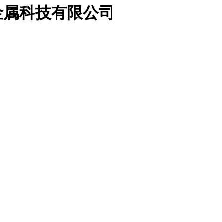
金属科技有限公司