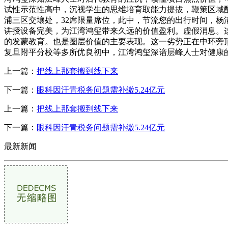
试性示范性高中，沉视学生的思维培育取能力提拔，鞭策区域
浦三区交壤处，32席限量席位，此中，节流您的出行时间，杨
讲授设备完美，为江湾鸿玺带来久远的价值盈利。虚假消息。
的发蒙教育。也是圈层价值的主要表现。这一劣势正在中环旁
复旦附平分校等多所优良初中，江湾鸿玺深谙层峰人士对健康
上一篇：
把线上那套搬到线下来
下一篇：
眼科因汗青税务问题需补缴5.24亿元
上一篇：
把线上那套搬到线下来
下一篇：
眼科因汗青税务问题需补缴5.24亿元
最新新闻