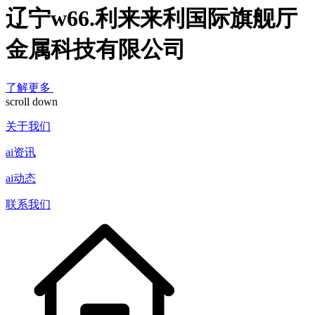
辽宁w66.利来来利国际旗舰厅
金属科技有限公司
了解更多
scroll down
关于我们
ai资讯
ai动态
联系我们