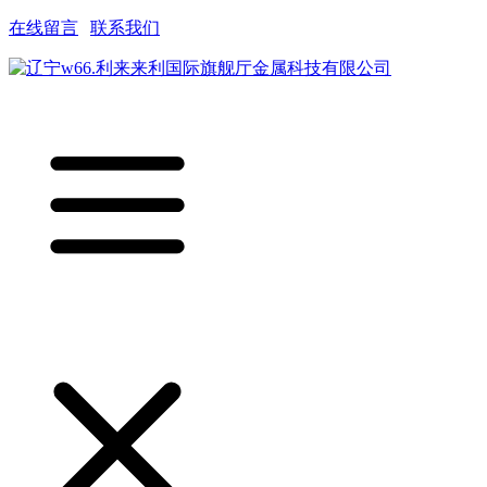
在线留言
|
联系我们