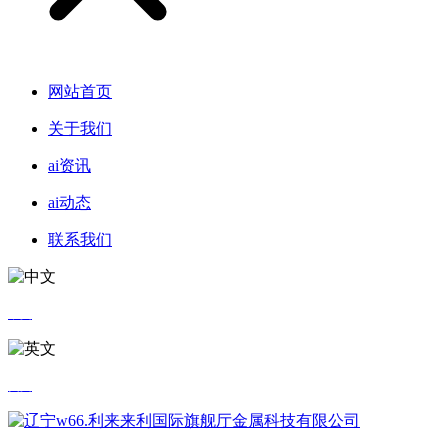
网站首页
关于我们
ai资讯
ai动态
联系我们
中文
英文