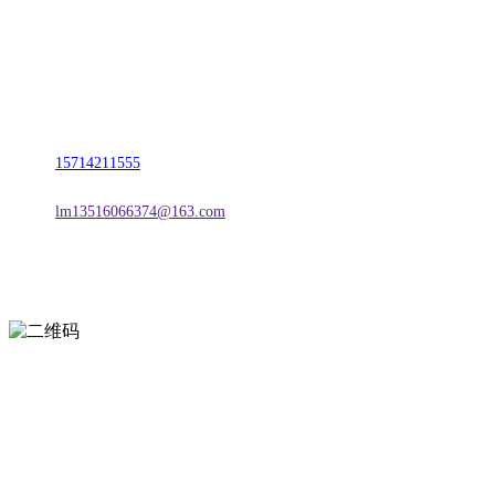
名称：辽宁w66.利来来利国际旗舰厅金属科技有限公司
地址：朝阳市朝阳县柳城经济开发区有色金属工业园
电话：
15714211555
邮箱：
lm13516066374@163.com
扫一扫进入手机网站