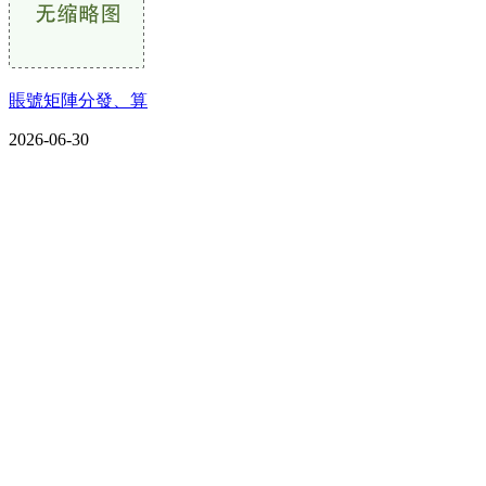
賬號矩陣分發、算
2026-06-30
CONTACT US
联系我们
名称：辽宁w66.利来来利国际旗舰厅金属科技有限公司
地址：朝阳市朝阳县柳城经济开发区有色金属工业园