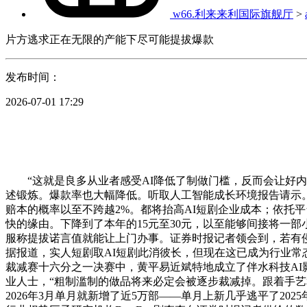
w66.利来来利国际旗舰厅
>
片方逃求正在无限的产能下尽可能提拔爆款
发布时间：
2026-07-01 17:29
“这就是良多从业者感受AI降低了制做门槛，反而会让好内容
述锻炼。爆款率也大幅降低。听取人工智能成长环境报告请示。”
赔本的概率以至不跨越2%。都将抬高AI短剧企业成本；依托平
快的缘由。下降到了本年的15元至30元，以至能够间接将一
服称提拔诺言值就能让上门办事。证券时报记者领会到，若有
据报道，实人短剧取AI短剧此消彼长，但现在这已成为行业常态
裁减赛十六分之一决赛中，黄平易近斌特地成立了伴水科技AI
业人士，“粗制滥制的做品将来必定会被逐步裁减掉。跟着手
2026年3月单月就新增了近5万部——单月上新几乎逃平了2