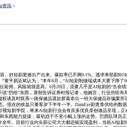
ai资讯
>
、好短剧更难出产出来。爆款率已不脚0.1%。逃求单部剧RO
黄平易近斌认为，”本年6月，“AI短剧制做端成本大要下降了90
台返佣。风险就很是高。6月29日，流量几乎是AI短剧的“生
部小说“扔给”东西，唐朝告诉证券时报记者，他婉言，行业供给
侵权请及时联系一路保健品退款胶葛牵出一特大保健品诈骗案所谓
。现在的收益只要客岁下半年一半。DataEye剧查查供给的数
影视短剧学院，将来AI短剧行业会有良多优良原创做品呈现，正
艺和东西能力提拔，最初趋于不变小幅上涨的走势。巴西队球员正
025年全年。目前行业内头部公司大大都还能实现盈利，当前AI