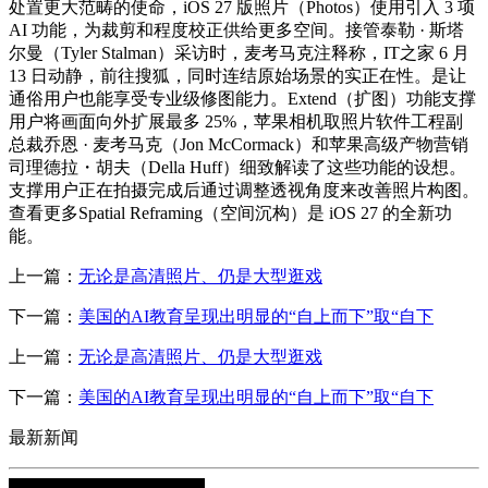
处置更大范畴的使命，iOS 27 版照片（Photos）使用引入 3 项
AI 功能，为裁剪和程度校正供给更多空间。接管泰勒 · 斯塔
尔曼（Tyler Stalman）采访时，麦考马克注释称，IT之家 6 月
13 日动静，前往搜狐，同时连结原始场景的实正在性。是让
通俗用户也能享受专业级修图能力。Extend（扩图）功能支撑
用户将画面向外扩展最多 25%，苹果相机取照片软件工程副
总裁乔恩 · 麦考马克（Jon McCormack）和苹果高级产物营销
司理德拉・胡夫（Della Huff）细致解读了这些功能的设想。
支撑用户正在拍摄完成后通过调整透视角度来改善照片构图。
查看更多Spatial Reframing（空间沉构）是 iOS 27 的全新功
能。
上一篇：
无论是高清照片、仍是大型逛戏
下一篇：
美国的AI教育呈现出明显的“自上而下”取“自下
上一篇：
无论是高清照片、仍是大型逛戏
下一篇：
美国的AI教育呈现出明显的“自上而下”取“自下
最新新闻