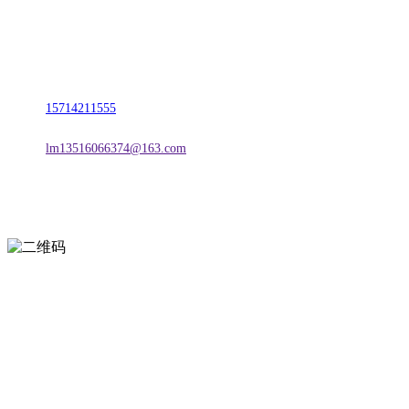
名称：辽宁w66.利来来利国际旗舰厅金属科技有限公司
地址：朝阳市朝阳县柳城经济开发区有色金属工业园
电话：
15714211555
邮箱：
lm13516066374@163.com
扫一扫进入手机网站