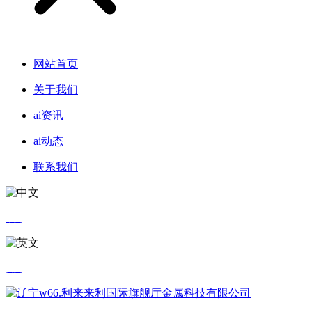
网站首页
关于我们
ai资讯
ai动态
联系我们
中文
英文