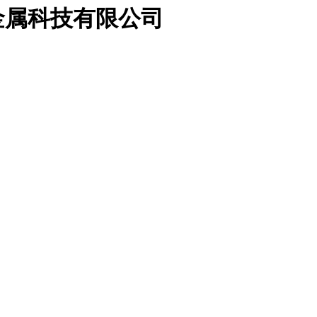
金属科技有限公司