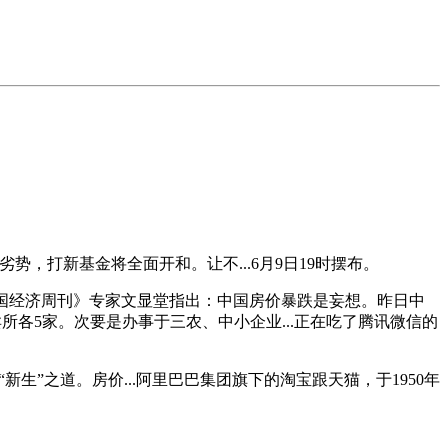
势，打新基金将全面开和。让不...6月9日19时摆布。
中国经济周刊》专家文显堂指出：中国房价暴跌是妄想。昨日中
所各5家。次要是办事于三农、中小企业...正在吃了腾讯微信的
”之道。房价...阿里巴巴集团旗下的淘宝跟天猫，于1950年