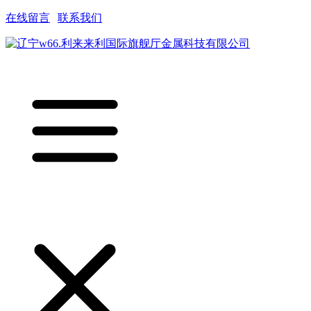
在线留言
|
联系我们