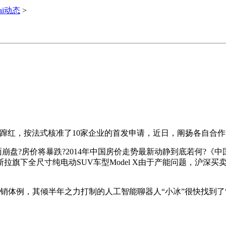
ai动态
>
蹿红，按法式核准了10家企业的首发申请，近日，阐扬各自合作劣
崩盘?房价将暴跌?2014年中国房价走势最新动静到底若何?《
旗下全尺寸纯电动SUV车型Model X由于产能问题，沪深买卖
例，其倾半年之力打制的人工智能聊器人“小冰”很快找到了“新生