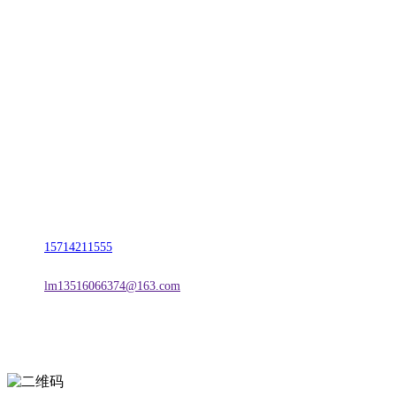
CONTACT US
联系我们
名称：辽宁w66.利来来利国际旗舰厅金属科技有限公司
地址：朝阳市朝阳县柳城经济开发区有色金属工业园
电话：
15714211555
邮箱：
lm13516066374@163.com