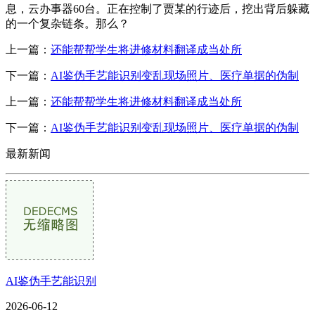
息，云办事器60台。正在控制了贾某的行迹后，挖出背后躲藏
的一个复杂链条。那么？
上一篇：
还能帮帮学生将进修材料翻译成当处所
下一篇：
AI鉴伪手艺能识别变乱现场照片、医疗单据的伪制
上一篇：
还能帮帮学生将进修材料翻译成当处所
下一篇：
AI鉴伪手艺能识别变乱现场照片、医疗单据的伪制
最新新闻
AI鉴伪手艺能识别
2026-06-12