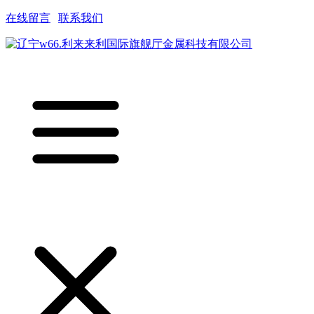
在线留言
|
联系我们