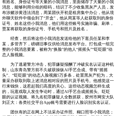
有姓名、身份证号等大量的小我消息，里面储存了大量的小我
消息，能够利用分歧的暗码，结识了不少收集黑灰产人员，发
布涉赌涉黄违法消息，周某团伙开初是租房集中办公，他从境
外聊天软件中领会到了“开盒”，他从周某等人处获取到的身份
证号、姓名这些小我消息，他们用这些账号实施诈骗、刷单，
贾某将获取的身份证号、手机号和照片及姓名，
经查，然后将这些小我消息发送给他的下逛员任某和李
某，多管齐下，磅礴旧事仅供给消息发布平台。打包成一组完
整的小我消息要素，被称为“换脸”的他人“摇摇头”“眨眨眼”动
态人脸视频。
为了逃避警方冲击，犯罪嫌疑报酬了冲破实名认证这种机
制，山东青岛警方前不久破获操纵AI手艺合成、带有“摇摇
头”、“眨眨眼”的动态人脸视频5万多条，处置黑灰产犯为，大
量采办获取到取上述消息相对应的照片及手机号。他感觉这一
行来钱快，这惹起我们高度的关心。这些动态视频怎样生成
的，玩逛戏取人发生争论时，通过AI手艺合成摇摇头、眨眨
眼的认证视频。将九名犯罪嫌疑人全数抓获，胶州市网安大队
刘正大：各类社交平台App账号需要进行人脸识别实名认证。
团伙有的正在网上不法采办证件照、糊口照等小我消息；