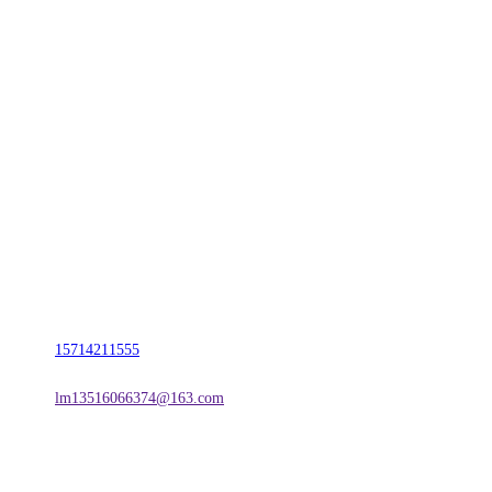
CONTACT US
联系我们
名称：辽宁w66.利来来利国际旗舰厅金属科技有限公司
地址：朝阳市朝阳县柳城经济开发区有色金属工业园
电话：
15714211555
邮箱：
lm13516066374@163.com