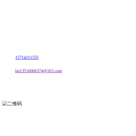
名称：辽宁w66.利来来利国际旗舰厅金属科技有限公司
地址：朝阳市朝阳县柳城经济开发区有色金属工业园
电话：
15714211555
邮箱：
lm13516066374@163.com
扫一扫进入手机网站