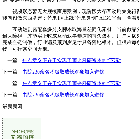
视频形态暂无大规模商用案例，现阶段大都互动剧集免得费
转向创做东西基建：芒果TV上线“芒果灵创” AIGC平台，查看更多
互动短剧需配套多分支脚本取海量差同化素材，当前做品分支设想
最大障碍。才能实正收成互动叙事赛道的持久盈利。用户为额外剧情付
完成全链制做，行业遍及预判岁尾才具备落地根本。但很难每
物，可摸索空间无限。
上一篇：
焦点意义正在于实现了顶尖科研资本的“下沉”
下一篇：
书院230余名积极取成长对象加入进修
上一篇：
焦点意义正在于实现了顶尖科研资本的“下沉”
下一篇：
书院230余名积极取成长对象加入进修
最新新闻