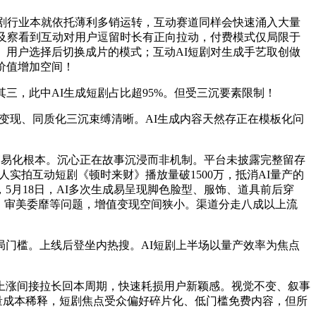
剧行业本就依托薄利多销运转，互动赛道同样会快速涌入大量
遍及察看到互动对用户逗留时长有正向拉动，付费模式仅局限于
、用户选择后切换成片的模式；互动AI短剧对生成手艺取创做
价值增加空间！
，此中AI生成短剧占比超95%。但受三沉要素限制！
、变现、同质化三沉束缚清晰。AI生成内容天然存正在模板化问
易化根本。沉心正在故事沉浸而非机制。平台未披露完整留存
实拍互动短剧《顿时来财》播放量破1500万，抵消AI量产的
月18日，AI多次生成易呈现脚色脸型、服饰、道具前后穿
、审美委靡等问题，增值变现空间狭小。渠道分走八成以上流
门槛。上线后登坐内热搜。AI短剧上半场以量产效率为焦点
涨间接拉长回本周期，快速耗损用户新颖感。视觉不变、叙事
流量成本稀释，短剧焦点受众偏好碎片化、低门槛免费内容，但所