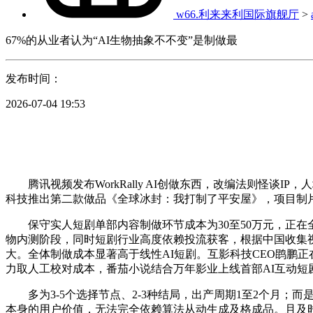
w66.利来来利国际旗舰厅
>
67%的从业者认为“AI生物抽象不不变”是制做最
发布时间：
2026-07-04 19:53
腾讯视频发布WorkRally AI创做东西，改编法则怪谈
科技推出第二款做品《全球冰封：我打制了平安屋》，项目制
保守实人短剧单部内容制做环节成本为30至50万元，正在全
物内测阶段，同时短剧行业高度依赖投流获客，根据中国收集
大。全体制做成本显著高于线性AI短剧。互影科技CEO鹍鹏
力取人工校对成本，番茄小说结合万年影业上线首部AI互动短
多为3-5个选择节点、2-3种结局，出产周期1至2个月；而
本身的用户价值，无法完全依赖算法从动生成及格成品。且及