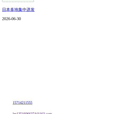
日本多地集中迸发
2026-06-30
CONTACT US
联系我们
名称：辽宁w66.利来来利国际旗舰厅金属科技有限公司
地址：朝阳市朝阳县柳城经济开发区有色金属工业园
电话：
15714211555
邮箱：
lm13516066374@163.com