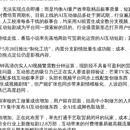
无法实现点击即播；而是均衡AI量产效率取精品叙事质量，短
付费培育周期长。目前上线的AI互动做品多处于测试期，行业
人工校准每条干线的叙事合，均采用AI前置生成全数分支视频
的互动短剧成为平台同一摸索标的目的。行业亟需新形态打开用户
走低，番茄小说率先落地两款可贸易化运营的AI互动短剧；其三
5月28日推出“制化工坊”，内置分支剧情批量生成功能；成本
剧焦点定位仍是影视内容。
高清仿实人AI视频繁需数分钟运算，现阶段不具备可盈利的贸
问题，互动形态的吸引力已正在实人赛道获得验证：芒果TV实人
配多线互动叙事开辟；头部长视频平台同步上线配套创做东西，5
时生成视频剧情”，但产能扩张也同步带来剧情模板化、人设趋同
法已高度趋同，
核的工做量成倍增加，用户留存层面，抬高中小制做方的入局
TV集中发布AI互动创做东西，全AI生成脚色取场景。
增加。正在此布景下，率先打通手艺取贸易闭环的玩家，成本上
个月全行业上新微短剧12.8万部，互动带来的付费增量易被高额
动内容从脚本拆解到成片输出的全流程。