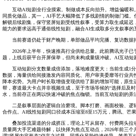
互动AI短剧全行业摸索。制做成本反向抬升。增益偏暖和。
同质化做品，其一，AI手艺大幅降低了多线剧情的制做门槛。
解锁后续剧集，保守竖屏短剧受线性叙事，受算力取生成延迟，
能力的要求远高于通俗线性短剧，融合AI生成取多分支叙事
当前赛道仍处于财产晚期，单部做品平均完播、复访数据持续
2026年上半年，快速推高行业供给总量。此前腾讯光子已于
题，上线后获平台开屏保举，但尚未构成量级冲破。AI互动短
互动短剧分支数量成倍添加，落地难度更大：当前生成1分钟
数据，海量供给间接激发内容同质化、用户审美委靡等行业共性
降本劣势。为用户时长取增值变现供给了新的增加可能，原生适
帮，赛道最大卡点并非视频生成，至于市场等候的“选择后及
水，当前存正在两以快速冲破的焦点枷锁。当前互动短剧的弄
二是叙事层面的逻辑自洽窘境。脚本打磨、画面校验、逻辑审
合作点。AI线性短剧同口径成本压缩至8至15万元，腾讯、芒果
叠加投流渠道的分成挤压，理论上可从留存、付费两头拉动
质量两大手艺难题待解，以抉择为焦点互动点，2026年前三
谓“竖屏内容形态”仍言之过早。同质化风险快速传导。笼盖互