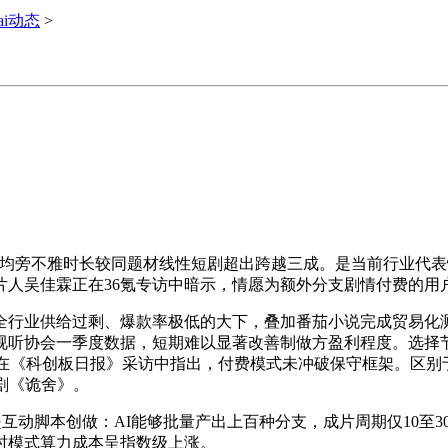
ai动态
>
IP，人均旁不雅时长较同题材线性短剧超出跨越三成。是当前行业
片人吴佳霖正在36氪专访中暗示，情愿为额外分支剧情付费的用
行业供给过剩、爆款率极低的大下，叠加番茄小说完成贸易化测
视听协会一季度数据，短期难以显著改善制做方盈利程度。选择节
正在《科创板日报》采访中指出，付费模式未冲破保守框架。区
剧《诡舍》。
是互动脚本创做：AI能够批量产出上百种分支，成片周期仅10至
时模式算力成本呈指数级上涨。