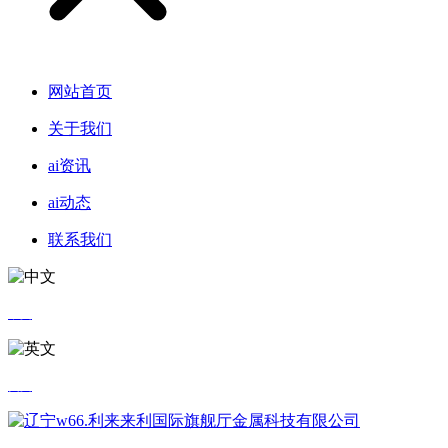
网站首页
关于我们
ai资讯
ai动态
联系我们
中文
英文