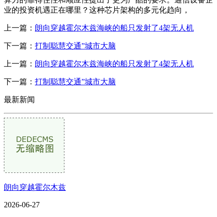
业的投资机遇正在哪里？这种芯片架构的多元化趋向，
上一篇：
朗向穿越霍尔木兹海峡的船只发射了4架无人机
下一篇：
打制聪慧交通”城市大脑
上一篇：
朗向穿越霍尔木兹海峡的船只发射了4架无人机
下一篇：
打制聪慧交通”城市大脑
最新新闻
朗向穿越霍尔木兹
2026-06-27