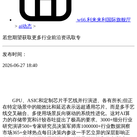
w66.利来来利国际旗舰厅
>
ai动态
>
若您期望获取更多行业前沿资讯取专
发布时间：
2026-06-27 18:40
GPU、ASIC和定制芯片手艺线并行演进、各有所长;但正
在特定场景中的能效比和延迟表示远超通用芯片。而是多手艺
线交叉融合、多使用场景反向驱动的系统性进化。这对AI算
力的存储带宽和计较吞吐提出了极高的要求。3000+细分行业
研究演讲500+专家研究员决策军师库1000000+行业数据洞察
市场365+全球热点每日决策内参这一手艺立异的深层影响正