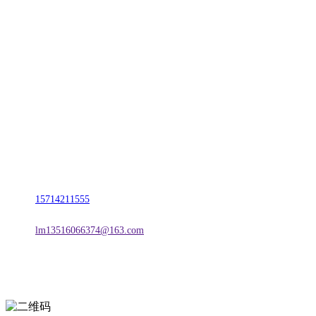
CONTACT US
联系我们
名称：辽宁w66.利来来利国际旗舰厅金属科技有限公司
地址：朝阳市朝阳县柳城经济开发区有色金属工业园
电话：
15714211555
邮箱：
lm13516066374@163.com