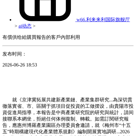
w66.利来来利国际旗舰厅
>
ai动态
>
有償供给給購買報告的客戶內部利用
发布时间：
2026-06-26 18:53
就《京津冀拓展共建新產業鏈、產業集群研究...為深切貫
徹落實省、市、區關于抓項目促投資的工做摆设，由貴陽市投
資促進局指導，本報告是中商產業研究院的研究與統計，請间
接聯系本網坐，拒絕任何体例復制、轉載。如需訂閱研究報
告，應惠州博羅產業園區办理委員會邀請，就《梅州市“十五
五”時期構建現代化產業體系規劃》編制開展實地調研...2026