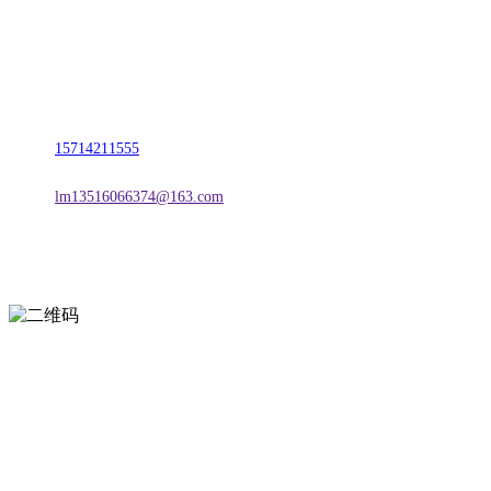
名称：辽宁w66.利来来利国际旗舰厅金属科技有限公司
地址：朝阳市朝阳县柳城经济开发区有色金属工业园
电话：
15714211555
邮箱：
lm13516066374@163.com
扫一扫进入手机网站