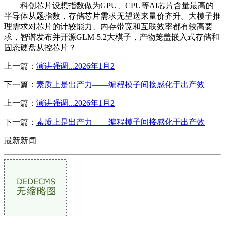
科创芯片设想指数做为GPU、CPU等AI芯片含量最高的
半导体从题指数，存储芯片需求无望送来量价齐升。大模子推
理需求对芯片的计较能力、内存带宽和互联效率都有较高要
求，智谱发布并开源GLM-5.2大模子，产物笼盖嵌入式存储和
固态硬盘从控芯片？
上一篇：
演讲强调...2026年1月2
下一篇：
素质上是出产力——编程模子间接感化于出产效
上一篇：
演讲强调...2026年1月2
下一篇：
素质上是出产力——编程模子间接感化于出产效
最新新闻